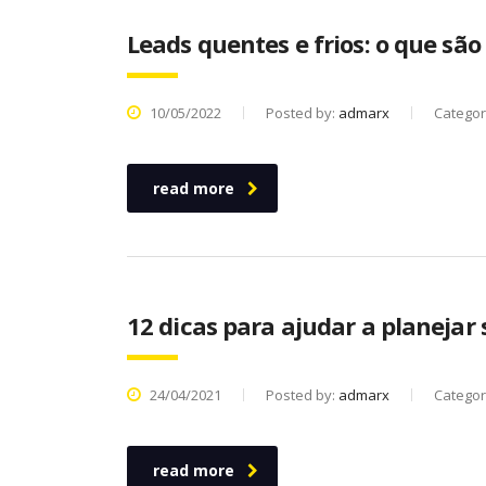
Leads quentes e frios: o que sã
10/05/2022
Posted by:
admarx
Categor
read more
12 dicas para ajudar a planejar 
24/04/2021
Posted by:
admarx
Categor
read more