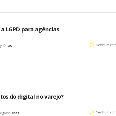
o a LGPD para agências
Nenhum com
y:
Dicas
os do digital no varejo?
Nenhum com
tegory:
Dicas