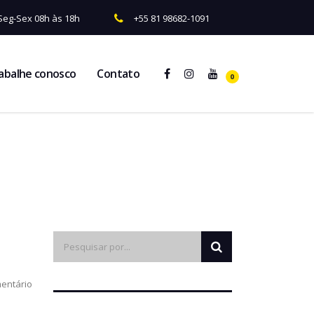
Seg-Sex 08h às 18h
+55 81 98682-1091
abalhe conosco
Contato
0
entário