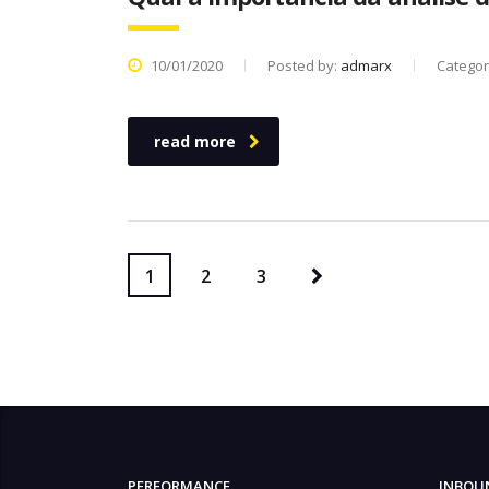
10/01/2020
Posted by:
admarx
Categor
read more
1
2
3
PERFORMANCE
INBOU