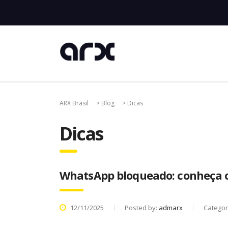
ARX Brasil
>
Blog
>
Dicas
Dicas
WhatsApp bloqueado: conheça o
12/11/2025
Posted by:
admarx
Categor