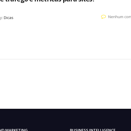
Nenhum com
y:
Dicas
ND MARKETING
BUSINESS INTELLIGENCE