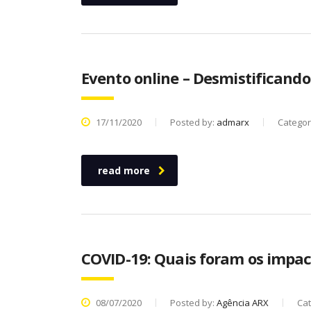
Evento online – Desmistificand
17/11/2020
Posted by:
admarx
Categor
read more
COVID-19: Quais foram os impact
08/07/2020
Posted by:
Agência ARX
Ca