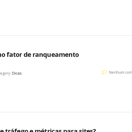
mo fator de ranqueamento
Nenhum com
tegory:
Dicas
e tráfego e métricas para sites?