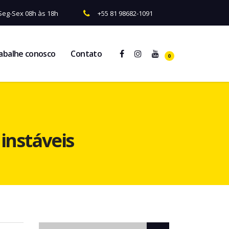
Seg-Sex 08h às 18h
+55 81 98682-1091
abalhe conosco
Contato
0
instáveis