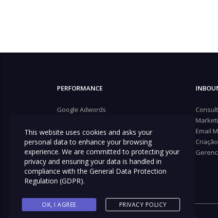
PERFORMANCE
INBOU
Google Adwords
Consult
Facebook ADS
Market
Remarketing no Google
Email M
This website uses cookies and asks your
personal data to enhance your browsing
Remarketing no Facebook
Criaçã
experience. We are committed to protecting your
Native ADS
Gerenc
privacy and ensuring your data is handled in
Outbrain
compliance with the
General Data Protection
Taboola
Regulation (GDPR)
.
OK, I AGREE
PRIVACY POLICY