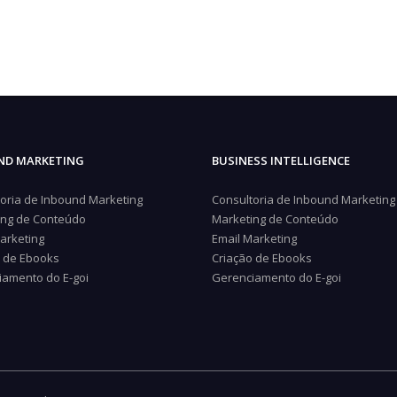
ND MARKETING
BUSINESS INTELLIGENCE
oria de Inbound Marketing
Consultoria de Inbound Marketing
ing de Conteúdo
Marketing de Conteúdo
arketing
Email Marketing
o de Ebooks
Criação de Ebooks
iamento do E-goi
Gerenciamento do E-goi