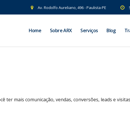
Av. Rodolfo Aureliano, 496 - Paulista-PE
Home
Sobre ARX
Serviços
Blog
Tr
cê ter mais comunicação, vendas, conversões, leads e visit