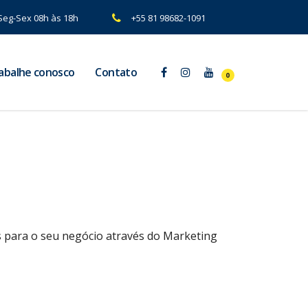
Seg-Sex 08h às 18h
+55 81 98682-1091
abalhe conosco
Contato
0
as para o seu negócio através do Marketing